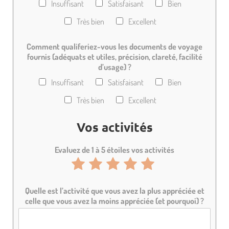
Insuffisant
Satisfaisant
Bien
r
r
r
r
r
Très bien
Excellent
5
5
5
5
5
Comment qualiferiez-vous les documents de voyage
fournis (adéquats et utiles, précision, clareté, facilité
d’usage) ?
Insuffisant
Satisfaisant
Bien
Très bien
Excellent
Vos activités
Evaluez de 1 à 5 étoiles vos activités
N
N
N
N
N
o
o
o
o
o
Quelle est l’activité que vous avez la plus appréciée et
t
t
t
t
t
celle que vous avez la moins appréciée (et pourquoi) ?
e
e
e
e
e
d
d
d
d
d