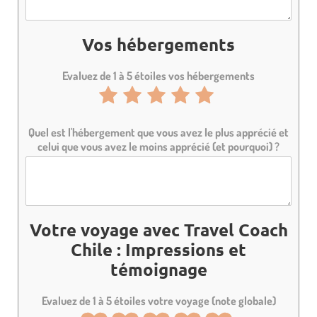
e
e
e
e
e
1
2
3
4
5
Vos hébergements
s
s
s
s
s
Evaluez de 1 à 5 étoiles vos hébergements
u
u
u
u
u
N
N
N
N
N
r
r
r
r
r
o
o
o
o
o
5
5
5
5
5
Quel est l'hébergement que vous avez le plus apprécié et
t
t
t
t
t
celui que vous avez le moins apprécié (et pourquoi) ?
e
e
e
e
e
d
d
d
d
d
e
e
e
e
e
1
2
3
4
5
Votre voyage avec Travel Coach
s
s
s
s
s
Chile : Impressions et
u
témoignage
u
u
u
u
r
r
r
r
r
Evaluez de 1 à 5 étoiles votre voyage (note globale)
5
5
5
5
5