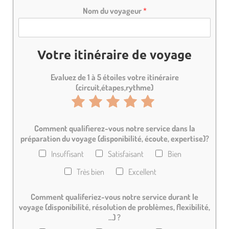
Nom du voyageur
*
Votre itinéraire de voyage
Evaluez de 1 à 5 étoiles votre itinéraire
(circuit,étapes,rythme)
N
N
N
N
N
o
o
o
o
o
Comment qualifierez-vous notre service dans la
t
t
t
t
t
préparation du voyage (disponibilité, écoute, expertise)?
e
e
e
e
e
Insuffisant
Satisfaisant
Bien
d
d
d
d
d
Très bien
Excellent
e
e
e
e
e
1
2
3
4
5
Comment qualiferiez-vous notre service durant le
voyage (disponibilité, résolution de problèmes, flexibilité,
s
s
s
s
s
…) ?
u
u
u
u
u