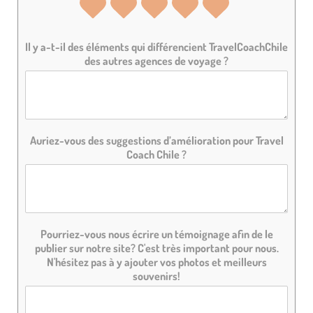
N
N
N
N
N
o
o
o
o
o
t
t
t
t
t
Il y a-t-il des éléments qui différencient TravelCoachChile
des autres agences de voyage ?
e
e
e
e
e
d
d
d
d
d
e
e
e
e
e
1
2
3
4
5
Auriez-vous des suggestions d’amélioration pour Travel
s
s
s
s
s
Coach Chile ?
u
u
u
u
u
r
r
r
r
r
5
5
5
5
5
Pourriez-vous nous écrire un témoignage afin de le
publier sur notre site? C'est très important pour nous.
N'hésitez pas à y ajouter vos photos et meilleurs
souvenirs!