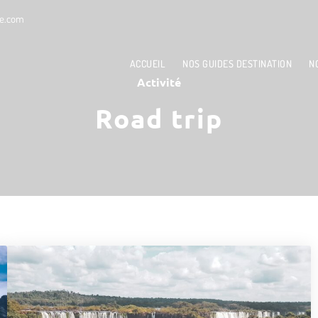
le.com
ACCUEIL
NOS GUIDES DESTINATION
N
Activité
Road trip