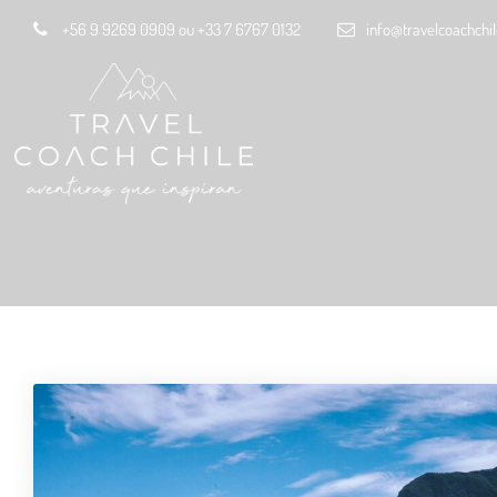
+56 9 9269 0909 ou +33 7 6767 0132
info@travelcoachchi