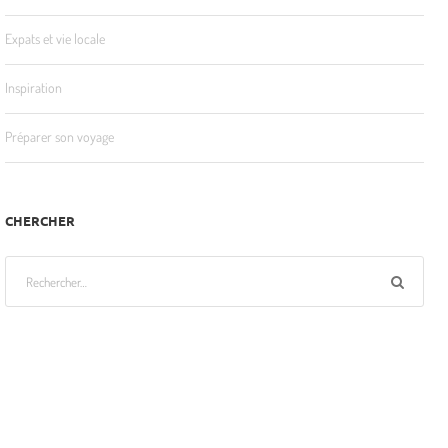
Expats et vie locale
Inspiration
Préparer son voyage
CHERCHER