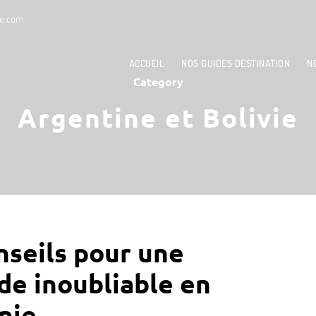
le.com
ACCUEIL
NOS GUIDES DESTINATION
N
Category
Argentine et Bolivie
nseils pour une
de inoubliable en
nie