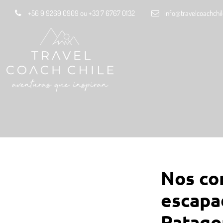
+56 9 9269 0909 ou +33 7 6767 0132
info@travelcoachchi
Nos co
escapa
Patago