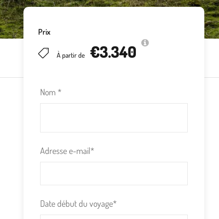
Prix
€3.340
À partir de
Nom
*
Adresse e-mail
*
Date début du voyage
*