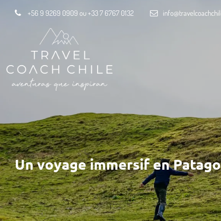
+56 9 9269 0909 ou +33 7 6767 0132
info@travelcoachchi
Un voyage immersif en Patago