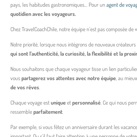
pays, les habitudes gastronomiques… Pour un
agent de voyage
quotidien avec les voyageurs.
Chez TravelCoachChile, notre équipe n’est pas composée de « 
Notre priorité, lorsque nous intégrons de nouveaux créateurs
qui sont l’authenticité, la curiosité, la flexibilité et la prox
Nous souhaitons que chaque voyageur tisse un lien particulier
vous
partagerez vos attentes avec notre équipe
, au mieu
de vos rêves
.
Chaque voyage est
unique
et
personnalisé
. Ce qui nous per
ressemble
parfaitement
.
Par exemple, si vous fêtez un anniversaire durant les vacan
important. Ou s’il faut faire attention à une personne de vot