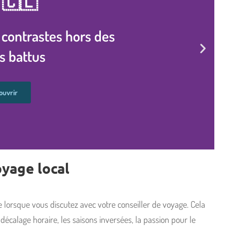
i 🇨🇱
 contrastes hors des
s battus
ouvrir
oyage local
rsque vous discutez avec votre conseiller de voyage. Cela
décalage horaire, les saisons inversées, la passion pour le