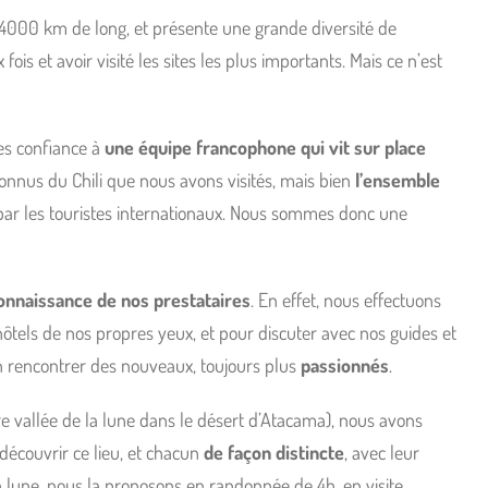
de 4000 km de long, et présente une grande diversité de
is et avoir visité les sites les plus importants. Mais ce n’est
tes confiance à
une équipe francophone qui vit sur place
connus du Chili que nous avons visités, mais bien
l’ensemble
s par les touristes internationaux. Nous sommes donc une
onnaissance de nos prestataires
. En effet, nous effectuons
ôtels de nos propres yeux, et pour discuter avec nos guides et
en rencontrer des nouveaux, toujours plus
passionnés
.
 vallée de la lune dans le désert d’Atacama), nous avons
découvrir ce lieu, et chacun
de façon distincte
, avec leur
la lune, nous la proposons en randonnée de 4h, en visite