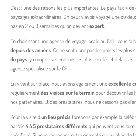
C’est l’une des raisons les plus importantes. Le pays fait + 
paysages extraordinaires. On peut y avoir voyagé une ou deux fo
pas en 2 ou 3 semaines qu’on devient
expert
.
En choisissant une agence de voyage locale au Chili, vous fai
depuis des années
. Ce ne sont donc pas les points les plus 
du pays
, y compris ses endroits les plus reculés et délaissé
agence spécialisée sur le Chili.
En vivant sur place, nous avons également une
excellente c
régulièrement
des visites sur le terrain
pour découvrir les h
nos partenaires. Et des prestataires, nous ne cessons pas d’
Pour la visite d’
un lieu précis
(prenons par exemple la célèbre
parfois
4 à 5 prestataires différents
qui peuvent vous faire 
spécificité. Si nous reprenons notre exemple de la vallée de 