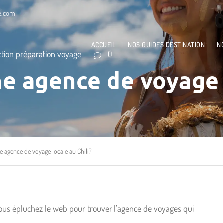
le.com
ACCUEIL
NOS GUIDES DESTINATION
N
ction préparation voyage
0
ne agence de voyage l
e agence de voyage locale au Chili?
vous épluchez le web pour trouver l’agence de voyages qui