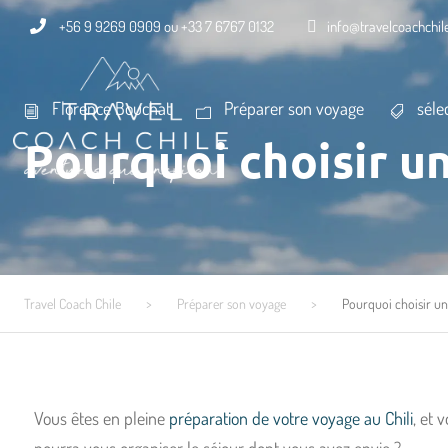
+56 9 9269 0909 ou +33 7 6767 0132
info@travelcoachchi
Florence Bouchat
Préparer son voyage
séle
Pourquoi choisir u
Travel Coach Chile
>
Préparer son voyage
>
Pourquoi choisir un
Vous êtes en pleine
préparation de votre voyage au Chili
, et 
pourra vous organiser le séjour dont vous avez envie ?