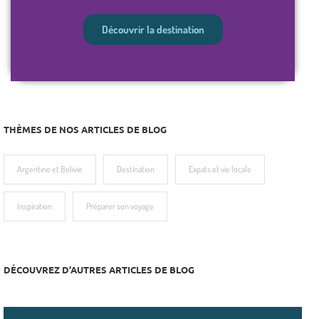
Argentine 
Découvrir la destination
La destination mythique e
Découvrir
THÈMES DE NOS ARTICLES DE BLOG
Argentine et Bolivie
Destination
Expats et vie locale
Inspiration
Préparer son voyage
DÉCOUVREZ D’AUTRES ARTICLES DE BLOG