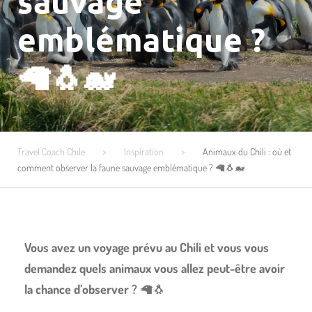
sauvage
emblématique ?
🦙🐧🐋
Travel Coach Chile
>
Inspiration
>
Animaux du Chili : où et
comment observer la faune sauvage emblématique ? 🦙🐧🐋
Vous avez un voyage prévu au Chili et vous vous
demandez quels animaux vous allez peut-être avoir
la chance d’observer ?
🦙🐧