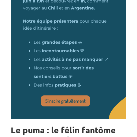
juin à 19h
et découvrez en
1h
, comment
voyager au
Chili
et en
Argentine.
Notre équipe présentera
pour chaque
idée d’itinéraire
:
Les
grandes étapes
🚗
Les
incontournables
💙
Les
activités à ne pas manquer
📌
Nos conseils pour
sortir des
sentiers battus
🌱
Des infos
pratiques
📝
S'inscire gratuitement
Le puma : le félin fantôme