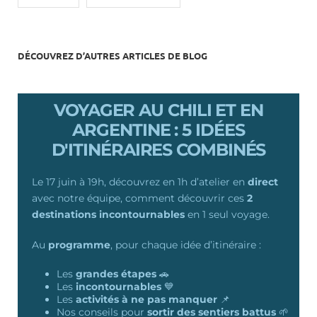
DÉCOUVREZ D’AUTRES ARTICLES DE BLOG
VOYAGER AU CHILI ET EN
ARGENTINE : 5 IDÉES
D'ITINÉRAIRES COMBINÉS
Le 17 juin à 19h, découvrez en 1h d’atelier en
direct
avec notre équipe,
comment découvrir ces
2
destinations incontournables
en 1 seul voyage.
Au
programme
, pour chaque idée d’itinéraire
:
Les
grandes étapes
🚗
Les
incontournables
💙
Les
activités à ne pas manquer
📌
Nos conseils pour
sortir des sentiers battus
🌱